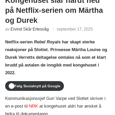
Kongehuset slår hardt ned
på Netflix-serien om Märtha
og Durek
av
Eivind Skår Ertesvåg
september 17, 2025
Netflix-serien
Rebel Royals
har skapt sterke
reaksjoner på Slottet. Prinsesse Märtha Louise og
Durek Verretts deltagelse omtales nå som et klart
brudd på avtalen de inngikk med kongehuset i
2022.
Følg Sosialnytt på Google
Kommunikasjonssjef Guri Varpe ved Slottet skriver i
en e-post til
NRK
at kongehuset aldri har ønsket å
bidra til dokumentaren.