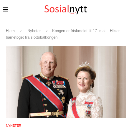
Hjem
Nyheter
Kongen er friskmeldt til 17. mai – Hilser
barnetoget fra slottsbalkongen
NYHETER