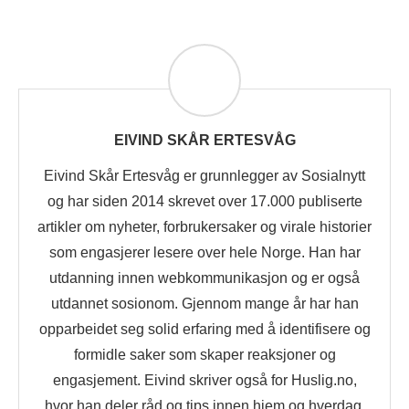
EIVIND SKÅR ERTESVÅG
Eivind Skår Ertesvåg er grunnlegger av Sosialnytt
og har siden 2014 skrevet over 17.000 publiserte
artikler om nyheter, forbrukersaker og virale historier
som engasjerer lesere over hele Norge. Han har
utdanning innen webkommunikasjon og er også
utdannet sosionom. Gjennom mange år har han
opparbeidet seg solid erfaring med å identifisere og
formidle saker som skaper reaksjoner og
engasjement. Eivind skriver også for Huslig.no,
hvor han deler råd og tips innen hjem og hverdag.