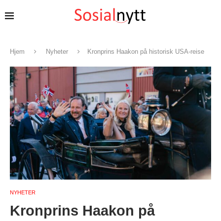
Hjem
Nyheter
Kronprins Haakon på historisk USA-reise
NYHETER
Kronprins Haakon på