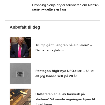
Dronning Sonja bryter tausheten om Netflix-
serien – dette sier hun
Anbefalt til deg
Trump går til angrep på elbileiere: –
De har en sykdom
Pentagon frigir nye UFO-filer: – Ulikt
alt jeg hadde sett på 28 år
Ordføreren er lei av hærverk på
skolene: Vil sende regningen hjem til
foreldrene