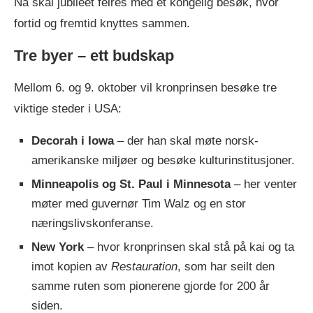
Nå skal jubileet feires med et kongelig besøk, hvor
fortid og fremtid knyttes sammen.
Tre byer – ett budskap
Mellom 6. og 9. oktober vil kronprinsen besøke tre
viktige steder i USA:
Decorah i Iowa
– der han skal møte norsk-
amerikanske miljøer og besøke kulturinstitusjoner.
Minneapolis og St. Paul i Minnesota
– her venter
møter med guvernør Tim Walz og en stor
næringslivskonferanse.
New York
– hvor kronprinsen skal stå på kai og ta
imot kopien av
Restauration
, som har seilt den
samme ruten som pionerene gjorde for 200 år
siden.