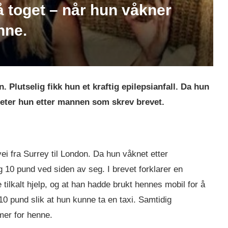
på toget – når hun våkner
enne.
. Plutselig fikk hun et kraftig epilepsianfall. Da hun
 leter hun etter mannen som skrev brevet.
ei fra Surrey til London. Da hun våknet etter
og 10 pund ved siden av seg. I brevet forklarer en
lkalt hjelp, og at han hadde brukt hennes mobil for å
0 pund slik at hun kunne ta en taxi. Samtidig
mer for henne.