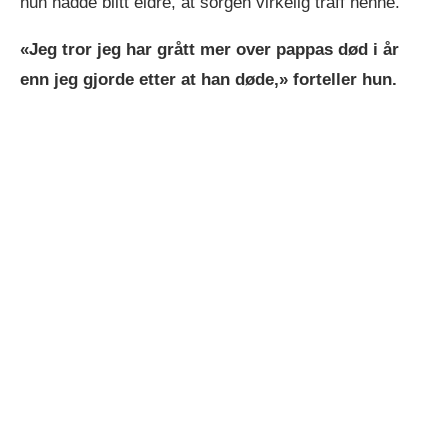
hun hadde blitt eldre, at sorgen virkelig traff henne.
«Jeg tror jeg har grått mer over pappas død i år
enn jeg gjorde etter at han døde,» forteller hun.