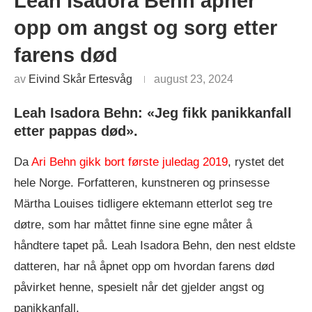
Leah Isadora Behn åpner
opp om angst og sorg etter
farens død
av
Eivind Skår Ertesvåg
august 23, 2024
Leah Isadora Behn: «Jeg fikk panikkanfall
etter pappas død».
Da
Ari Behn gikk bort første juledag 2019
, rystet det
hele Norge. Forfatteren, kunstneren og prinsesse
Märtha Louises tidligere ektemann etterlot seg tre
døtre, som har måttet finne sine egne måter å
håndtere tapet på. Leah Isadora Behn, den nest eldste
datteren, har nå åpnet opp om hvordan farens død
påvirket henne, spesielt når det gjelder angst og
panikkanfall.