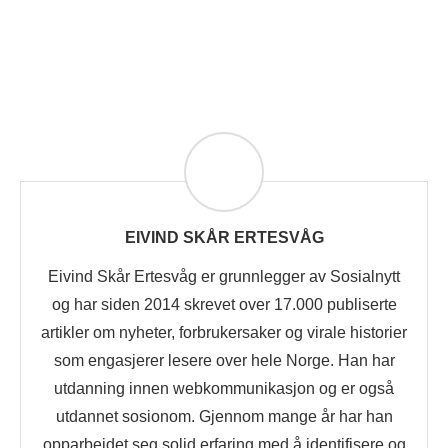
EIVIND SKÅR ERTESVÅG
Eivind Skår Ertesvåg er grunnlegger av Sosialnytt
og har siden 2014 skrevet over 17.000 publiserte
artikler om nyheter, forbrukersaker og virale historier
som engasjerer lesere over hele Norge. Han har
utdanning innen webkommunikasjon og er også
utdannet sosionom. Gjennom mange år har han
opparbeidet seg solid erfaring med å identifisere og