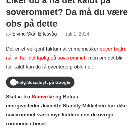
Liker du å ha det kaldt på
soverommet? Da må du være
obs på dette
av
Eivind Skår Ertesvåg
juli 1, 2024
Det er et velkjent faktum at vi mennesker
sover bedre
når vi har det kjølig på soverommet
, men om det blir
for kaldt kan du få uventede problemer.
Følg Sosialnytt på Google
Skal vi tro
Samvirke
og Bolius
energiveileder Jeanette Standly Mikkelsen bør ikke
soverommet være mye kaldere enn de øvrige
rommene i huset.