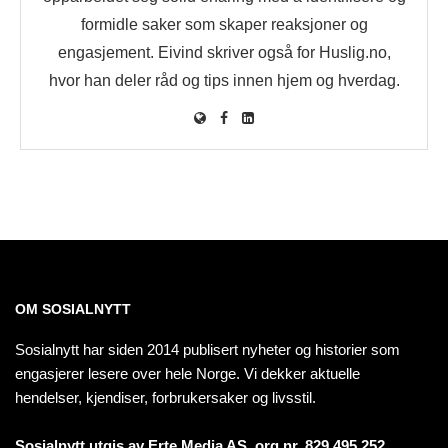
formidle saker som skaper reaksjoner og
engasjement. Eivind skriver også for Huslig.no,
hvor han deler råd og tips innen hjem og hverdag.
OM SOSIALNYTT
Sosialnytt har siden 2014 publisert nyheter og historier som
engasjerer lesere over hele Norge. Vi dekker aktuelle
hendelser, kjendiser, forbrukersaker og livsstil.
Sosialnytt utgis av Erte Media AS, org.nr. 829 495 252.