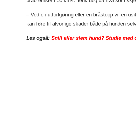
bråbremser i 50 km/t. Tenk deg da hva som skjer 
– Ved en utforkjøring eller en bråstopp vil en usi
kan føre til alvorlige skader både på hunden se
Les også:
Snill eller slem hund? Studie med