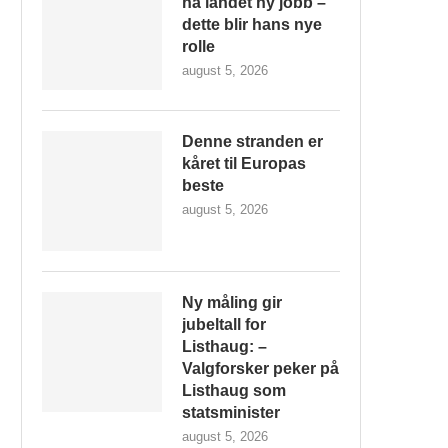
ha landet ny jobb –
dette blir hans nye
rolle
august 5, 2026
Denne stranden er
kåret til Europas
beste
august 5, 2026
Ny måling gir
jubeltall for
Listhaug: –
Valgforsker peker på
Listhaug som
statsminister
august 5, 2026