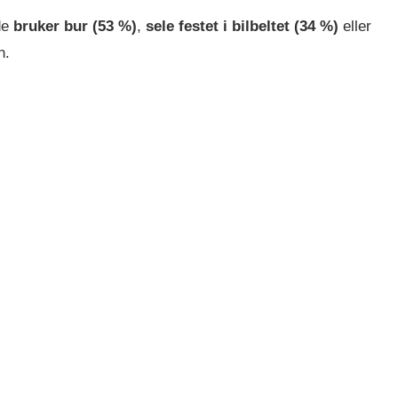
de
bruker bur (53 %)
,
sele festet i bilbeltet (34 %)
eller
n.