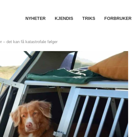
NYHETER
KJENDIS
TRIKS
FORBRUKER
ør – det kan få katastrofale følger