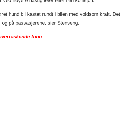
ved høyere hastigheter eller i en kollisjon.
kret hund bli kastet rundt i bilen med voldsom kraft. Det
lv og på passasjerene, sier Stenseng.
 overraskende funn