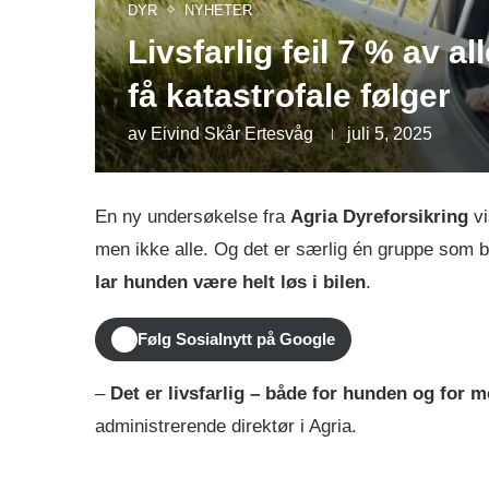
DYR
NYHETER
Livsfarlig feil 7 % av a
få katastrofale følger
av
Eivind Skår Ertesvåg
juli 5, 2025
En ny undersøkelse fra
Agria Dyreforsikring
vi
men ikke alle. Og det er særlig én gruppe som
lar hunden være helt løs i bilen
.
Følg Sosialnytt på Google
–
Det er livsfarlig – både for hunden og for 
administrerende direktør i Agria.