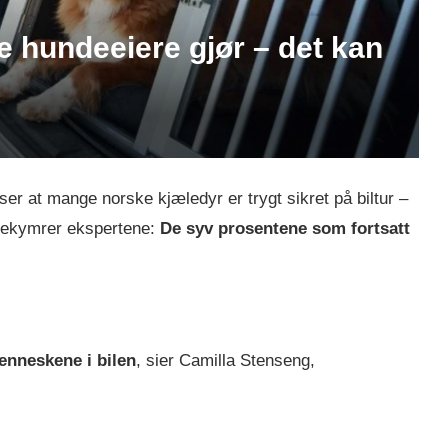
lle hundeeiere gjør – det kan
ser at mange norske kjæledyr er trygt sikret på biltur –
 bekymrer ekspertene:
De syv prosentene som fortsatt
menneskene i bilen
, sier Camilla Stenseng,