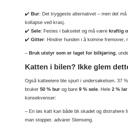
✔️
Bur
: Det tryggeste alternativet – men det m
kollapse ved krasj.
✔️
Sele
: Festes i baksetet og må være
kraftig 
✔️
Gitter
: Hindrer hunden i å komme fremover, m
–
Bruk utstyr som er laget for bilkjøring
, und
Katten i bilen? Ikke glem dett
Også katteeiere ble spurt i undersøkelsen. 37 % 
bruker
50 % bur
og bare
9 % sele
. Hele
2 % lar
konsekvenser:
– En løs katt kan både bli skadet og distrahere 
man stopper, advarer Stenseng.