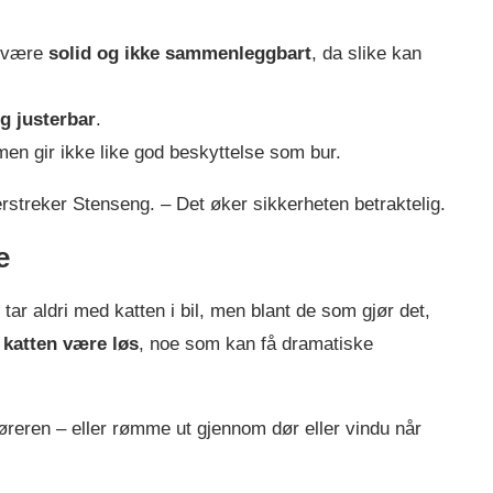
å være
solid og ikke sammenleggbart
, da slike kan
og justerbar
.
en gir ikke like god beskyttelse som bur.
erstreker Stenseng. – Det øker sikkerheten betraktelig.
e
tar aldri med katten i bil, men blant de som gjør det,
 katten være løs
, noe som kan få dramatiske
føreren – eller rømme ut gjennom dør eller vindu når