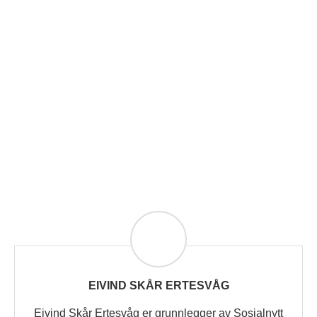
EIVIND SKÅR ERTESVÅG
Eivind Skår Ertesvåg er grunnlegger av Sosialnytt