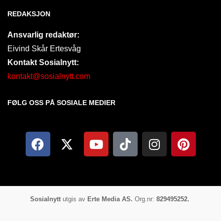
REDAKSJON
Ansvarlig redaktør:
Eivind Skår Ertesvåg
Kontakt Sosialnytt:
kontakt@sosialnytt.com
FØLG OSS PÅ SOSIALE MEDIER​
Sosialnytt
utgis av
Erte Media AS.
Org.nr:
829495252.