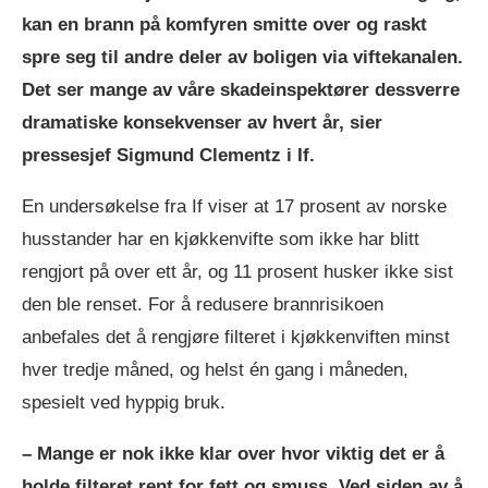
kan en brann på komfyren smitte over og raskt
spre seg til andre deler av boligen via viftekanalen.
Det ser mange av våre skadeinspektører dessverre
dramatiske konsekvenser av hvert år, sier
pressesjef Sigmund Clementz i If.
En undersøkelse fra If viser at 17 prosent av norske
husstander har en kjøkkenvifte som ikke har blitt
rengjort på over ett år, og 11 prosent husker ikke sist
den ble renset. For å redusere brannrisikoen
anbefales det å rengjøre filteret i kjøkkenviften minst
hver tredje måned, og helst én gang i måneden,
spesielt ved hyppig bruk.
– Mange er nok ikke klar over hvor viktig det er å
holde filteret rent for fett og smuss. Ved siden av å