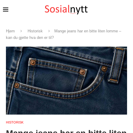
Hjem
Historisk
Mange jeans har en bitte liten lomme –
kan du gjette hva den er til?
HISTORISK