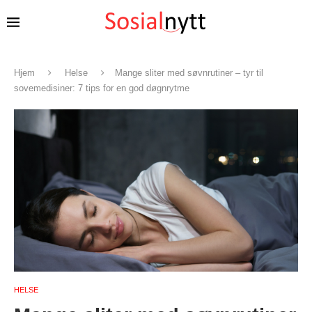
Hjem
Helse
Mange sliter med søvnrutiner – tyr til
sovemedisiner: 7 tips for en god døgnrytme
HELSE