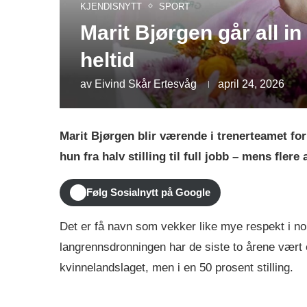
KJENDISNYTT
SPORT
Marit Bjørgen går all in
heltid
av
Eivind Skår Ertesvåg
april 24, 2026
Marit Bjørgen blir værende i trenerteamet fo
hun fra halv stilling til full jobb – mens flere
Følg Sosialnytt på Google
Det er få navn som vekker like mye respekt i no
langrennsdronningen har de siste to årene vært 
kvinnelandslaget, men i en 50 prosent stilling.