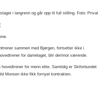
get i langrenn og går opp til full stilling. Foto: Privat
t
ene.
ttrener sammen med Bjørgen, fortsetter ikke i
ovedtrener for damelaget, blir derimot værende.
hovedtrener for menn elite. Samtidig er Skiforbundet
Arild Monsen ikke fikk fornyet kontrakten.