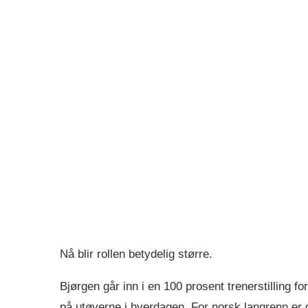
Nå blir rollen betydelig større.
Bjørgen går inn i en 100 prosent trenerstilling
på utøverne i hverdagen. For norsk langrenn er 