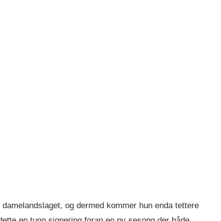
 for damelandslaget, og dermed kommer hun enda tettere
dette en tung signering foran en ny sesong der både