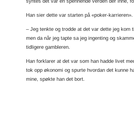
syntes det var en spennende verden der inne, fo
Han sier dette var starten på «poker-karrieren».
– Jeg tenkte og trodde at det var dette jeg kom ti
men da når jeg tapte sa jeg ingenting og skamme
tidligere gambleren.
Han forklarer at det var som han hadde livet med
tok opp økonomi og spurte hvordan det kunne ha
mine, spøkte han det bort.