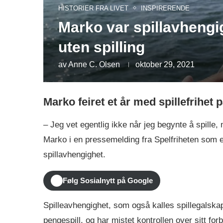
HISTORIER FRA LIVET
INSPIRERENDE
Marko var spillavhengig 
uten spilling
av
Anne C. Olsen
oktober 29, 2021
Marko feiret et år med spillefrihet p
– Jeg vet egentlig ikke når jeg begynte å spille, 
Marko i en pressemelding fra Spelfriheten som e
spillavhengighet.
Følg Sosialnytt på Google
Spilleavhengighet, som også kalles spillegalskap
pengespill, og har mistet kontrollen over sitt for