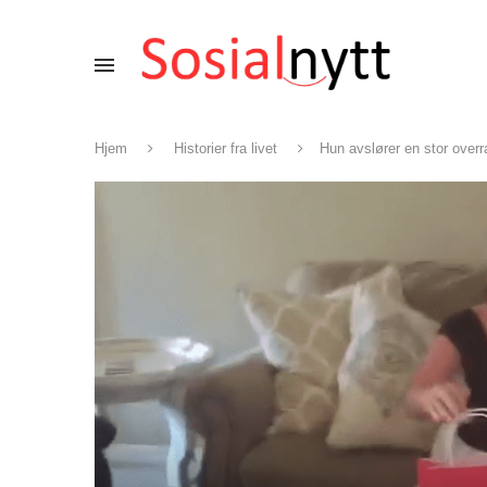
Hjem
Historier fra livet
Hun avslører en stor overra