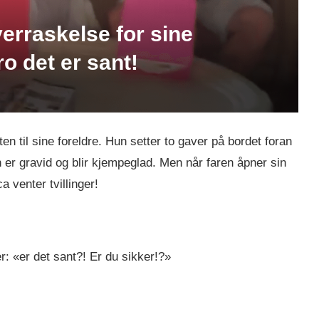
erraskelse for sine
ro det er sant!
en til sine foreldre. Hun setter to gaver på bordet foran
 er gravid og blir kjempeglad. Men når faren åpner sin
 venter tvillinger!
er: «er det sant?! Er du sikker!?»