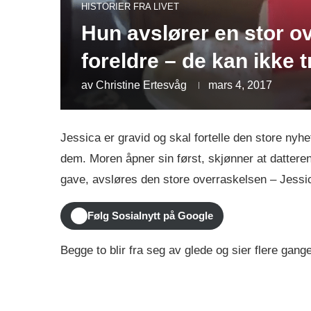
HISTORIER FRA LIVET
Hun avslører en stor ov
foreldre – de kan ikke t
av
Christine Ertesvåg
mars 4, 2017
Jessica er gravid og skal fortelle den store nyhet
dem. Moren åpner sin først, skjønner at datteren
gave, avsløres den store overraskelsen – Jessica
Følg Sosialnytt på Google
Begge to blir fra seg av glede og sier flere gang