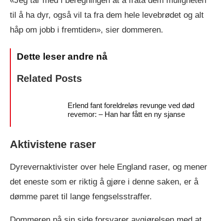
«Jeg tar med i beregningen at å frata dem muligheten
til å ha dyr, også vil ta fra dem hele levebrødet og alt
håp om jobb i fremtiden», sier dommeren.
Related Posts
Erlend fant foreldreløs revunge ved død
revemor: – Han har fått en ny sjanse
Aktivistene raser
Dyrevernaktivister over hele England raser, og mener
det eneste som er riktig å gjøre i denne saken, er å
dømme paret til lange fengselsstraffer.
Dommeren på sin side forsvarer avgjørelsen med at