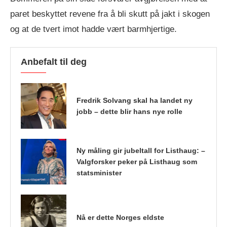
paret beskyttet revene fra å bli skutt på jakt i skogen
og at de tvert imot hadde vært barmhjertige.
Anbefalt til deg
Fredrik Solvang skal ha landet ny
jobb – dette blir hans nye rolle
Ny måling gir jubeltall for Listhaug: –
Valgforsker peker på Listhaug som
statsminister
Nå er dette Norges eldste