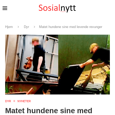
Hjem
Dyr
Matet hundene sine med levende revunger
DYR
NYHETER
Matet hundene sine med