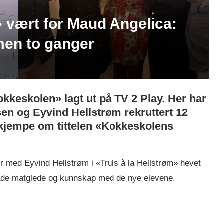
 vært for Maud Angelica:
men to ganger
okkeskolen» lagt ut på TV 2 Play. Her har
en og Eyvind Hellstrøm rekruttert 12
 kjempe om tittelen «Kokkeskolens
 med Eyvind Hellstrøm i «Truls à la Hellstrøm» hevet
både matglede og kunnskap med de nye elevene.