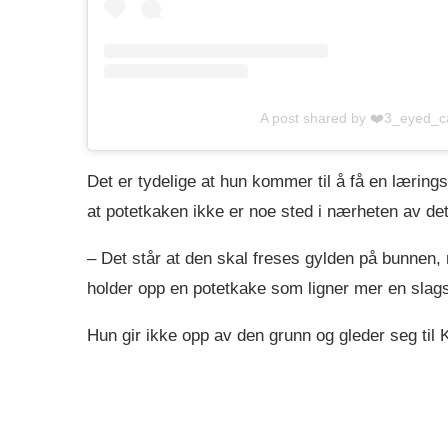
A post shared by ❤️3_eyed_
Det er tydelige at hun kommer til å få en lærings
at potetkaken ikke er noe sted i nærheten av de
– Det står at den skal freses gylden på bunnen
holder opp en potetkake som ligner mer en slag
Hun gir ikke opp av den grunn og gleder seg til