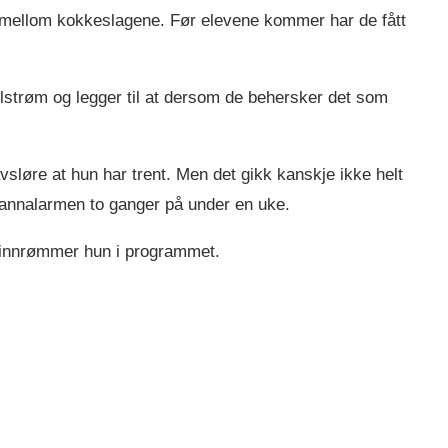
t mellom kokkeslagene. Før elevene kommer har de fått
ellstrøm og legger til at dersom de behersker det som
sløre at hun har trent. Men det gikk kanskje ikke helt
brannalarmen to ganger på under en uke.
, innrømmer hun i programmet.