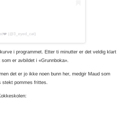
cat❤️ (@3_eyed_cat)
kurve i programmet. Etter ti minutter er det veldig klart
t som er avbildet i «Grunnboka».
, men det er jo ikke noen bunn her, medgir Maud som
s stekt pommes frittes.
 Kokkeskolen: