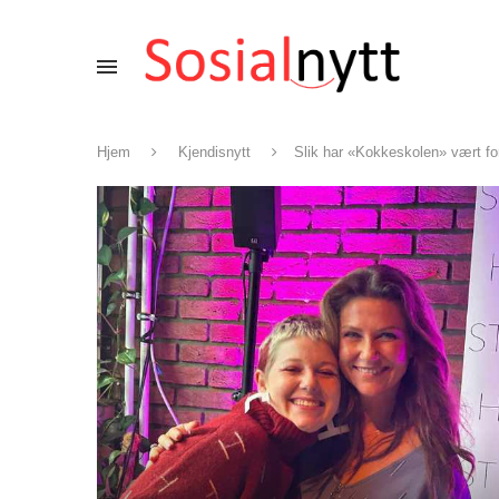
Hjem
Kjendisnytt
Slik har «Kokkeskolen» vært fo