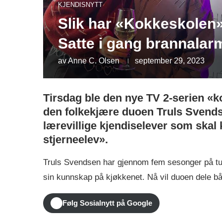
KJENDISNYTT
Slik har «Kokkeskolen»
Satte i gang brannalar
av
Anne C. Olsen
september 29, 2023
Tirsdag ble den nye TV 2-serien «k
den folkekjære duoen Truls Svends
lærevillige kjendiselever som skal
stjerneelev».
Truls Svendsen har gjennom fem sesonger på tur
sin kunnskap på kjøkkenet. Nå vil duoen dele 
Følg Sosialnytt på Google