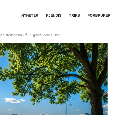
NYHETER
KJENDIS
TRIKS
FORBRUKER
sse stedene kan få 25 grader denne uken