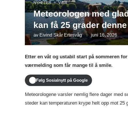
NYHETER
VÆR
Meteorologen med glad
kan få 25 grader denne
av
Eivind Skår Ertesvåg
juni 16, 2026
Etter en våt og ustabil start på sommeren fo
værmelding som får mange til å smile.
Følg Sosialnytt på Google
Meteorologene varsler nemlig flere dager med s
steder kan temperaturen krype helt opp mot 25 g