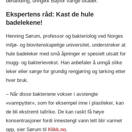
behandling, unngikk Baylor varige skader.
Ekspertens råd: Kast de hule
badelekene!
Henning Sørum, professor og bakteriolog ved Norges
miljø- og biovitenskapelige universitet, understreker at
hule badeleker med små åpninger er spesielt utsatt for
mugg- og bakterievekst. Han anbefaler å unngå slike
leker eller sørge for grundig rengjøring og tørking etter
hver bruk.
– Når disse bakteriene vokser i avstengte
«vannpytter», som for eksempel inne i plastleker, kan
de bli ekstremt tallrike. De kan raskt få høye
konsentrasjoner fordi innestengt vann lett blir varmet
opp, sier Sørum til
Klikk.no
.