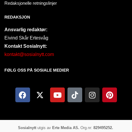
Redaksjonelle retningslinjer
REDAKSJON
Ansvarlig redaktør:
Eivind Skår Ertesvåg
Kontakt Sosialnytt:
kontakt@sosialnytt.com
FØLG OSS PÅ SOSIALE MEDIER​
Sosialnytt
utgis av
Erte Media AS.
Org.nr:
829495252.