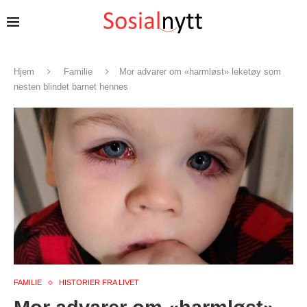
Hjem
Familie
Mor advarer om «harmløst» leketøy som
nesten blindet barnet hennes
FAMILIE
HISTORIER FRA LIVET