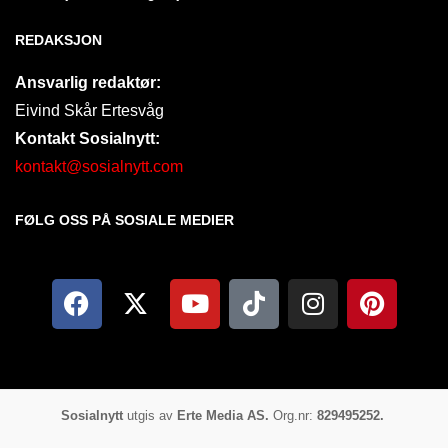
REDAKSJON
Ansvarlig redaktør:
Eivind Skår Ertesvåg
Kontakt Sosialnytt:
kontakt@sosialnytt.com
FØLG OSS PÅ SOSIALE MEDIER​
Sosialnytt
utgis av
Erte Media AS.
Org.nr:
829495252.