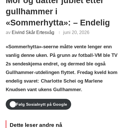
Mor og datter jublet etter
gullhammer i
«Sommerhytta»: – Endelig
av
Eivind Skår Ertesvåg
juni 20, 2026
«Sommerhytta»-seerne måtte vente lenger enn
vanlig denne uken. På grunn av fotball-VM ble TV
2s sendeskjema endret, og dermed ble også
Gullhammer-utdelingen flyttet. Fredag kveld kom
endelig svaret: Charlotte Schei og Marlene
Knudsen vant ukens Gullhammer.
Følg Sosialnytt på Google