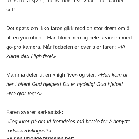
fortsatte å kjøre, mens moren selv tar i mot barnet
sitt!
Det spørs om ikke faren gikk med en stor drøm om å
bli en youtubehit. Han filmer nemlig hele seansen med
go-pro kamera. Når fødselen er over sier faren:
«Vi
klarte det! High five!»
Mamma deler ut en «high five» og sier:
«Han kom ut
her i bilen! Gud hjelpes! Du er nydelig! Gud hjelpe!
Hva gjør jeg!?»
Faren svarer sarkastisk:
«Jeg lurer på om vi fremdeles må betale for å benytte
fødselavdelingen?»
Se den utrolige fødselen her: