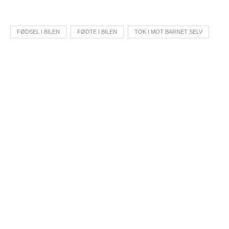
FØDSEL I BILEN
FØDTE I BILEN
TOK I MOT BARNET SELV