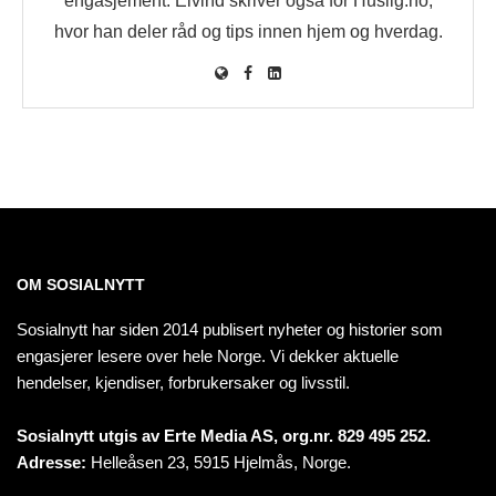
engasjement. Eivind skriver også for Huslig.no,
hvor han deler råd og tips innen hjem og hverdag.
OM SOSIALNYTT
Sosialnytt har siden 2014 publisert nyheter og historier som
engasjerer lesere over hele Norge. Vi dekker aktuelle
hendelser, kjendiser, forbrukersaker og livsstil.
Sosialnytt utgis av Erte Media AS, org.nr. 829 495 252.
Adresse:
Helleåsen 23, 5915 Hjelmås, Norge.