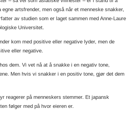
r – så vel som asiatiske villhester – er i stand til å
ra egne artsfrender, men også når et menneske snakker,
forfatter av studien som er laget sammen med Anne-Laure
ogiske Universitet.
ender kom med positive eller negative lyder, men de
ive eller negative.
hos dem. Vi vet nå at å snakke i en negativ tone,
ne. Men hvis vi snakker i en positiv tone, gjør det dem
 dyr reagerer på menneskers stemmer. Et japansk
ten følger med på hvor eieren er.