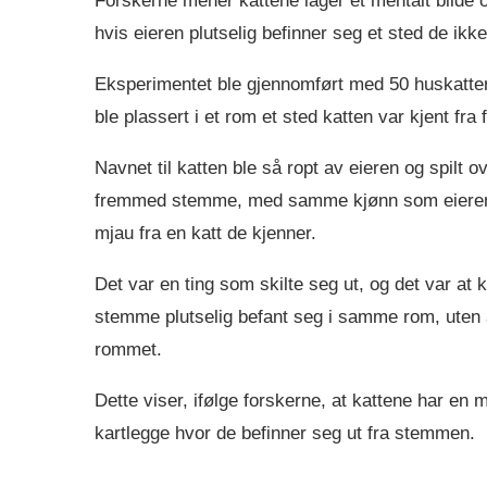
Forskerne mener kattene lager et mentalt bilde 
hvis eieren plutselig befinner seg et sted de ikke
Eksperimentet ble gjennomført med 50 huskatter
ble plassert i et rom et sted katten var kjent fra f
Navnet til katten ble så ropt av eieren og spilt 
fremmed stemme, med samme kjønn som eieren, nav
mjau fra en katt de kjenner.
Det var en ting som skilte seg ut, og det var at 
stemme plutselig befant seg i samme rom, uten a
rommet.
Dette viser, ifølge forskerne, at kattene har en 
kartlegge hvor de befinner seg ut fra stemmen.