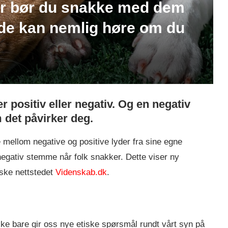
yr bør du snakke med dem
 de kan nemlig høre om du
 positiv eller negativ. Og en negativ
det påvirker deg.
le mellom negative og positive lyder fra sine egne
 negativ stemme når folk snakker. Dette viser ny
nske nettstedet
Videnskab.dk
.
ke bare gir oss nye etiske spørsmål rundt vårt syn på