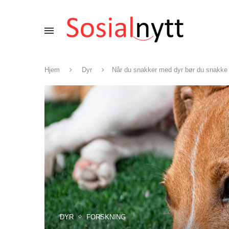
Hjem
Dyr
Når du snakker med dyr bør du snakke 
DYR
FORSKNING