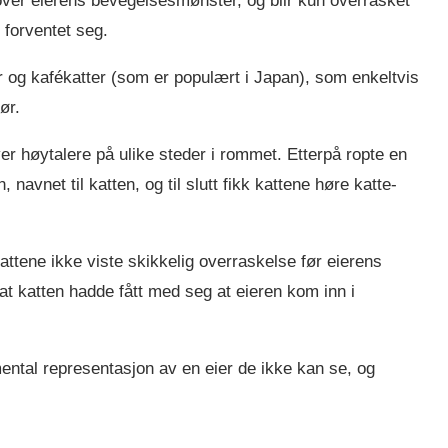
over eierens bevegelsesmønster, og blir kun overrasket
 forventet seg.
 og kafékatter (som er populært i Japan), som enkeltvis
ør.
over høytalere på ulike steder i rommet. Etterpå ropte en
net til katten, og til slutt fikk kattene høre katte-
kattene ikke viste skikkelig overraskelse før eierens
t katten hadde fått med seg at eieren kom inn i
mental representasjon av en eier de ikke kan se, og