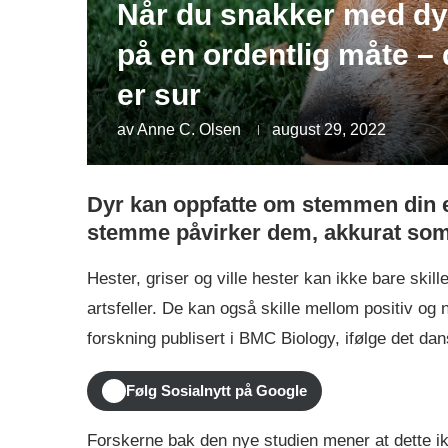
Når du snakker med d
på en ordentlig måte –
er sur
av
Anne C. Olsen
august 29, 2022
Dyr kan oppfatte om stemmen din er
stemme påvirker dem, akkurat som 
Hester, griser og ville hester kan ikke bare skil
artsfeller. De kan også skille mellom positiv og
forskning publisert i BMC Biology, ifølge det da
Følg Sosialnytt på Google
Forskerne bak den nye studien mener at dette ik