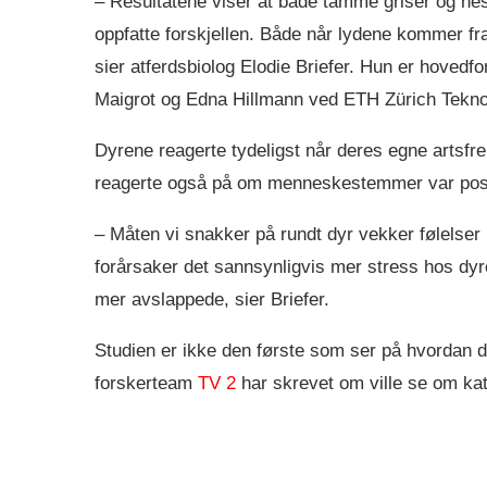
– Resultatene viser at både tamme griser og heste
oppfatte forskjellen. Både når lydene kommer f
sier atferdsbiolog Elodie Briefer. Hun er hoved
Maigrot og Edna Hillmann ved ETH Zürich Teknol
Dyrene reagerte tydeligst når deres egne artsfr
reagerte også på om menneskestemmer var posit
– Måten vi snakker på rundt dyr vekker følelser 
forårsaker det sannsynligvis mer stress hos dyre
mer avslappede, sier Briefer.
Studien er ikke den første som ser på hvordan
forskerteam
TV 2
har skrevet om ville se om kat