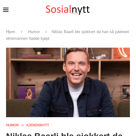
Hjem
Humor
Niklas Baarli ble sjokkert da han så juletreet
ektemannen hadde kjøpt
HUMOR
KJENDISNYTT