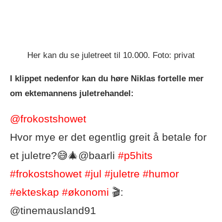
Her kan du se juletreet til 10.000. Foto: privat
I klippet nedenfor kan du høre Niklas fortelle mer
om ektemannens juletrehandel:
@frokostshowet
Hvor mye er det egentlig greit å betale for
et juletre?😅🎄@baarli
#p5hits
#frokostshowet
#jul
#juletre
#humor
#ekteskap
#økonomi
🎬:
@tinemausland91