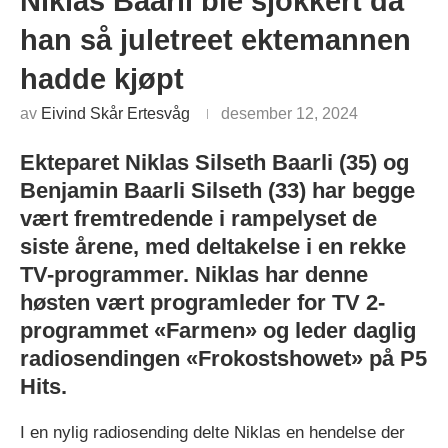
Niklas Baarli ble sjokkert da
han så juletreet ektemannen
hadde kjøpt
av
Eivind Skår Ertesvåg
desember 12, 2024
Ekteparet Niklas Silseth Baarli (35) og
Benjamin Baarli Silseth (33) har begge
vært fremtredende i rampelyset de
siste årene, med deltakelse i en rekke
TV-programmer. Niklas har denne
høsten vært programleder for TV 2-
programmet «Farmen» og leder daglig
radiosendingen «Frokostshowet» på P5
Hits.
I en nylig radiosending delte Niklas en hendelse der