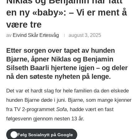
Niklas og Benjamin har fått
en ny «baby»: – Vi er ment å
være tre
av
Eivind Skår Ertesvåg
august 3, 2025
Etter sorgen over tapet av hunden
Bjarne, åpner Niklas og Benjamin
Silseth Baarli hjertene igjen – og deler
nå den søteste nyheten på lenge.
Det var et hardt slag for hele familien da den elskede
hunden Bjarne døde i juni. Bjarne, som mange kjenner
fra TV 2-programmet
Sofa
, hadde vært en fast
følgesvenn gjennom nesten 13 år.
Følg Sosialnytt på Google