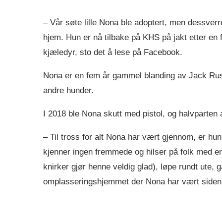
– Vår søte lille Nona ble adoptert, men dessver
hjem. Hun er nå tilbake på KHS på jakt etter e
kjæledyr, sto det å lese på Facebook.
Nona er en fem år gammel blanding av Jack Russe
andre hunder.
I 2018 ble Nona skutt med pistol, og halvparten 
– Til tross for alt Nona har vært gjennom, er hu
kjenner ingen fremmede og hilser på folk med en 
knirker gjør henne veldig glad), løpe rundt ute, g
omplasseringshjemmet der Nona har vært siden 