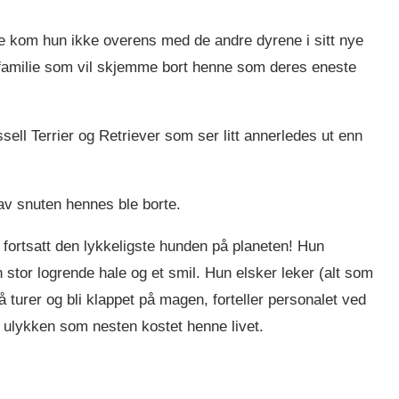
re kom hun ikke overens med de andre dyrene i sitt nye
n familie som vil skjemme bort henne som deres eneste
ll Terrier og Retriever som ser litt annerledes ut enn
av snuten hennes ble borte.
n fortsatt den lykkeligste hunden på planeten! Hun
stor logrende hale og et smil. Hun elsker leker (alt som
å turer og bli klappet på magen, forteller personalet ved
ulykken som nesten kostet henne livet.