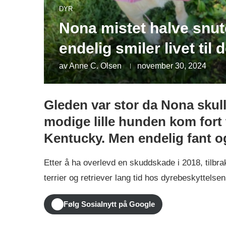
DYR
Nona mistet halve snut
endelig smiler livet til 
av
Anne C. Olsen
november 30, 2024
Gleden var stor da Nona skul
modige lille hunden kom fort t
Kentucky. Men endelig fant o
Etter å ha overlevd en skuddskade i 2018, tilb
terrier og retriever lang tid hos dyrebeskyttelse
Følg Sosialnytt på Google