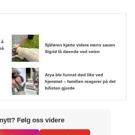
 å
Sjåføren kjørte videre mens sauen
på
Sigrid lå døende ved veien
Arya ble funnet død like ved
hjemmet – familien reagerer på det
bilisten gjorde
nytt? Følg oss videre