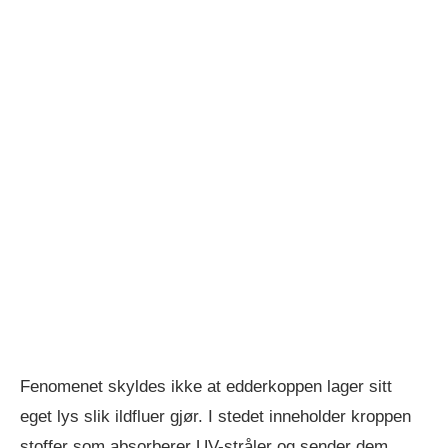
Fenomenet skyldes ikke at edderkoppen lager sitt
eget lys slik ildfluer gjør. I stedet inneholder kroppen
stoffer som absorberer UV-stråler og sender dem