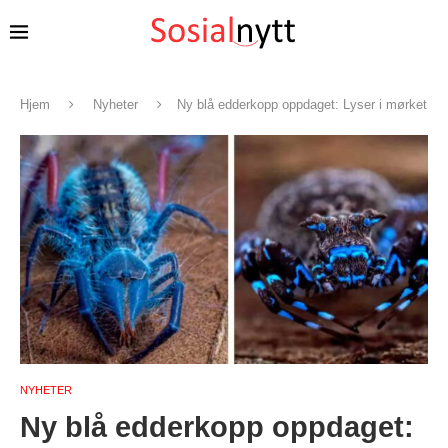
Hjem
Nyheter
Ny blå edderkopp oppdaget: Lyser i mørket
NYHETER
Ny blå edderkopp oppdaget: