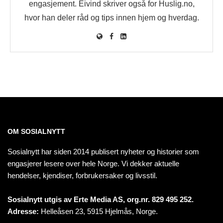
engasjement. Eivind skriver også for Huslig.no,
hvor han deler råd og tips innen hjem og hverdag.
OM SOSIALNYTT
Sosialnytt har siden 2014 publisert nyheter og historier som
engasjerer lesere over hele Norge. Vi dekker aktuelle
hendelser, kjendiser, forbrukersaker og livsstil.
Sosialnytt utgis av Erte Media AS, org.nr. 829 495 252.
Adresse:
Helleåsen 23, 5915 Hjelmås, Norge.