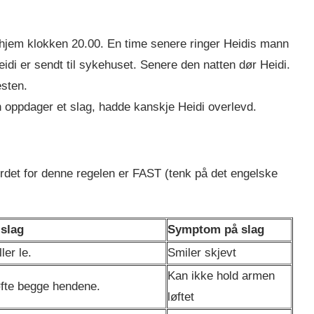
yd hjem klokken 20.00. En time senere ringer Heidis mann
eidi er sendt til sykehuset. Senere den natten dør Heidi.
esten.
oppdager et slag, hadde kanskje Heidi overlevd.
rdet for denne regelen er FAST (tenk på det engelske
 slag
Symptom på slag
ler le.
Smiler skjevt
Kan ikke hold armen
fte begge hendene.
løftet