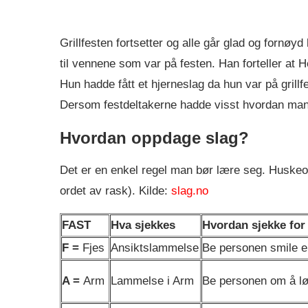
Grillfesten fortsetter og alle går glad og fornø
til vennene som var på festen. Han forteller at H
Hun hadde fått et hjerneslag da hun var på grillf
Dersom festdeltakerne hadde visst hvordan man 
Hvordan oppdage slag?
Det er en enkel regel man bør lære seg. Huskeo
ordet av rask). Kilde:
slag.no
FAST
Hva sjekkes
Hvordan sjekke for
F =
Fjes
Ansiktslammelse
Be personen smile el
A =
Arm
Lammelse i Arm
Be personen om å lø