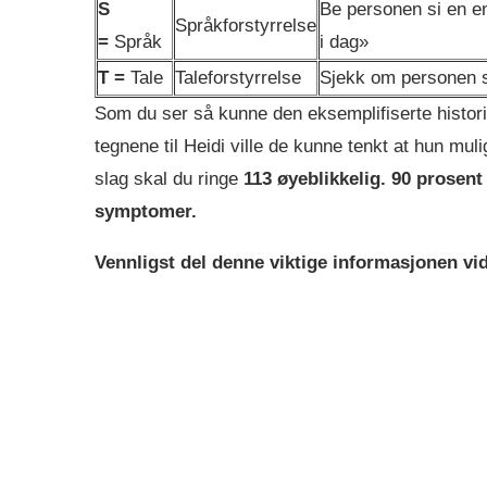
S
Be personen si en e
Språkforstyrrelse
=
Språk
i dag»
T =
Tale
Taleforstyrrelse
Sjekk om personen s
Som du ser så kunne den eksemplifiserte historie
tegnene til Heidi ville de kunne tenkt at hun muli
slag skal du ringe
113 øyeblikkelig. 90 prosent 
symptomer.
Vennligst del denne viktige informasjonen vid