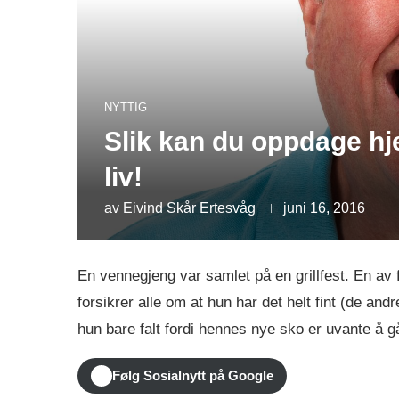
NYTTIG
Slik kan du oppdage hj
liv!
av
Eivind Skår Ertesvåg
juni 16, 2016
En vennegjeng var samlet på en grillfest. En av f
forsikrer alle om at hun har det helt fint (de andr
hun bare falt fordi hennes nye sko er uvante å 
Følg Sosialnytt på Google