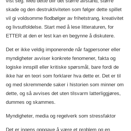
vist seg. Med dette blir det større avstand, større
skade og den destruktiviteten som følger dette spillet
vil gi voldsomme flodbølger av frihetstrang, kreativitet
og livsutfoldelse. Start med å lese litteraturen, for
ETTER at den er lest kan en begynne å diskutere.
Det er ikke veldig imponerende når fagpersoner eller
myndigheter avviser konkrete fenomener, fakta og
logiske innspill eller kritiske spørsmål, bare fordi de
ikke har en teori som forklarer hva dette er. Det er til
og med skremmende saker i historien som minner om
dette, og så avvises det uten tilsvarm latterliggjøres,
dummes og skammes.
Myndigheter, media og regelverk som stressfaktor
Det er ingens oppgave å være et problem og en