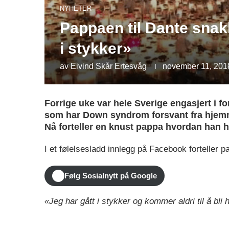
NYHETER
Pappaen til Dante snakk
i stykker»
av
Eivind Skår Ertesvåg
november 11, 201
Forrige uke var hele Sverige engasjert i 
som har Down syndrom forsvant fra hjemme
Nå forteller en knust pappa hvordan han h
I et følelsesladd innlegg på Facebook forteller 
Følg Sosialnytt på Google
«Jeg har gått i stykker og kommer aldri til å bli 