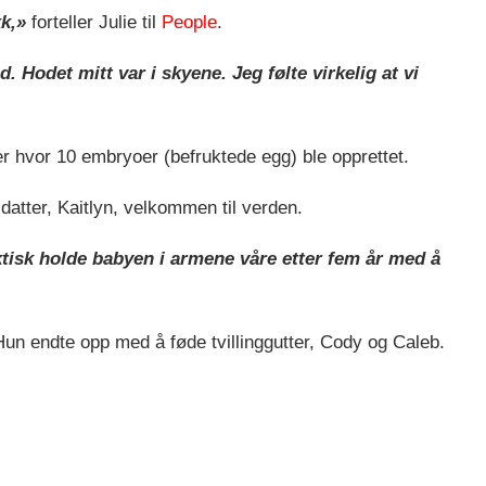
kk,»
forteller Julie til
People
.
. Hodet mitt var i skyene. Jeg følte virkelig at vi
ger hvor 10 embryoer (befruktede egg) ble opprettet.
datter, Kaitlyn, velkommen til verden.
aktisk holde babyen i armene våre etter fem år med å
Hun endte opp med å føde tvillinggutter, Cody og Caleb.