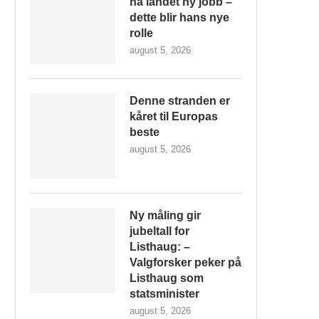
ha landet ny jobb –
dette blir hans nye
rolle
august 5, 2026
Denne stranden er
kåret til Europas
beste
august 5, 2026
Ny måling gir
jubeltall for
Listhaug: –
Valgforsker peker på
Listhaug som
statsminister
august 5, 2026