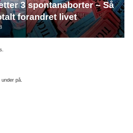
etter 3 spontanaborter – Så
talt forandret livet
8
s.
 under på.