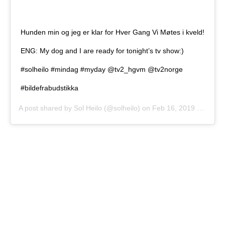
Hunden min og jeg er klar for Hver Gang Vi Møtes i kveld!
ENG: My dog and I are ready for tonight’s tv show:)
#solheilo #mindag #myday @tv2_hgvm @tv2norge
#bildefrabudstikka
A post shared by
Sol Heilo
(@solheilo) on
Feb 16, 2019 at 9:19am PST