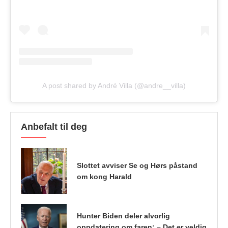
A post shared by André Villa (@andre__villa)
Anbefalt til deg
Slottet avviser Se og Hørs påstand
om kong Harald
Hunter Biden deler alvorlig
oppdatering om faren: – Det er veldig