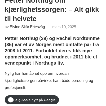
Petter Northug om
kjærlighetssorgen: – Alt gikk
til helvete
av
Eivind Skår Ertesvåg
mars 10, 2025
​Petter Northug (39) og Rachel Nordtømme
(35) var et av Norges mest omtalte par fra
2008 til 2011. Forholdet deres fikk mye
oppmerksomhet, og bruddet i 2011 ble et
vendepunkt i Northugs liv.
Nylig har han åpnet opp om hvordan
kjærlighetssorgen påvirket ham både personlig og
profesjonelt.​
Følg Sosialnytt på Google