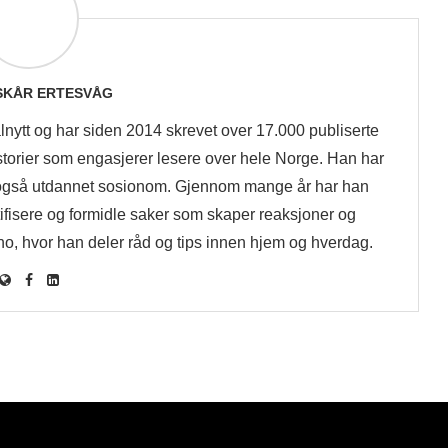
 SKÅR ERTESVÅG
lnytt og har siden 2014 skrevet over 17.000 publiserte
historier som engasjerer lesere over hele Norge. Han har
også utdannet sosionom. Gjennom mange år har han
tifisere og formidle saker som skaper reaksjoner og
no, hvor han deler råd og tips innen hjem og hverdag.