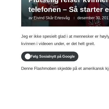
telefonen – Så starter 
av
Eivind Skår Ertesvåg
desember 30, 201
Jeg er ikke spesielt glad i at mennesker er høy
kvinnen i videoen under, er det helt greit.
Følg Sosialnytt på Google
Denne Flashmoben skjedde på et amerikansk kjøp