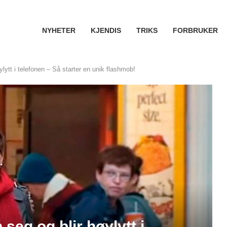
NYHETER
KJENDIS
TRIKS
FORBRUKER
ylytt i telefonen – Så starter en unik flashmob!
 seg og blir høylytt i