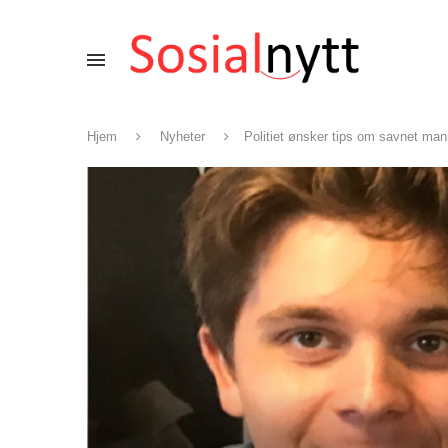
Hjem
Nyheter
Politiet ønsker tips om savnet man