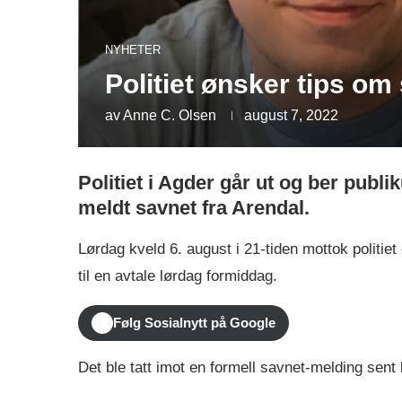
NYHETER
Politiet ønsker tips o
av
Anne C. Olsen
august 7, 2022
Politiet i Agder går ut og ber publ
meldt savnet fra Arendal.
Lørdag kveld 6. august i 21-tiden mottok polit
til en avtale lørdag formiddag.
Følg Sosialnytt på Google
Det ble tatt imot en formell savnet-melding sent 