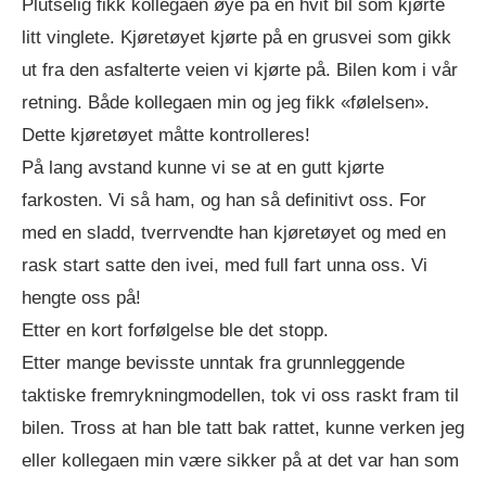
Plutselig fikk kollegaen øye på en hvit bil som kjørte
litt vinglete. Kjøretøyet kjørte på en grusvei som gikk
ut fra den asfalterte veien vi kjørte på. Bilen kom i vår
retning. Både kollegaen min og jeg fikk «følelsen».
Dette kjøretøyet måtte kontrolleres!
På lang avstand kunne vi se at en gutt kjørte
farkosten. Vi så ham, og han så definitivt oss. For
med en sladd, tverrvendte han kjøretøyet og med en
rask start satte den ivei, med full fart unna oss. Vi
hengte oss på!
Etter en kort forfølgelse ble det stopp.
Etter mange bevisste unntak fra grunnleggende
taktiske fremrykningmodellen, tok vi oss raskt fram til
bilen. Tross at han ble tatt bak rattet, kunne verken jeg
eller kollegaen min være sikker på at det var han som