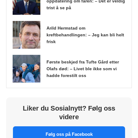
oppdatering om faren: – Det er veldig
trist å se på
Arild Hermstad om
kreftbehandlingen: – Jeg kan bli helt
frisk
Første beskjed fra Tufte Gård etter
Olafs død: – Livet ble ikke som vi
hadde forestilt oss
Liker du Sosialnytt? Følg oss
videre
Følg oss på Facebook