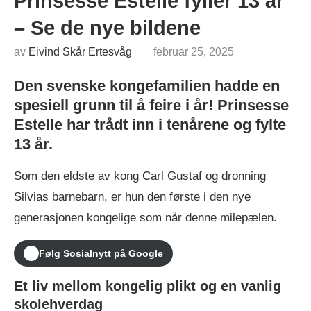
Prinsesse Estelle fyller 13 år
– Se de nye bildene
av
Eivind Skår Ertesvåg
februar 25, 2025
Den svenske kongefamilien hadde en
spesiell grunn til å feire i år! Prinsesse
Estelle har trådt inn i tenårene og fylte
13 år.
Som den eldste av kong Carl Gustaf og dronning
Silvias barnebarn, er hun den første i den nye
generasjonen kongelige som når denne milepælen.
Følg Sosialnytt på Google
Et liv mellom kongelig plikt og en vanlig
skolehverdag