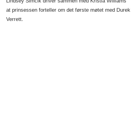
Lindsey Simcik driver sammen med Kristia Williams
at prinsessen forteller om det første møtet med Durek
Verrett.