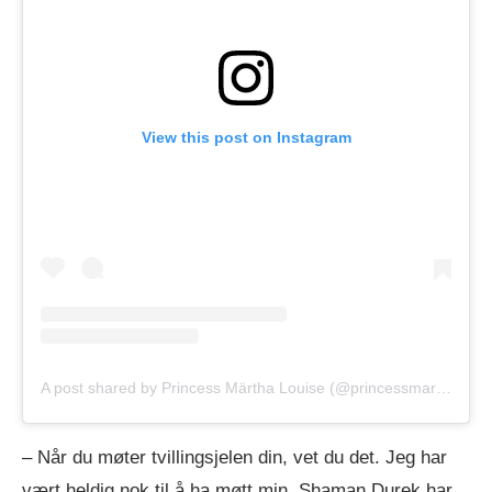
View this post on Instagram
A post shared by Princess Märtha Louise (@princessmarthalouise)
– Når du møter tvillingsjelen din, vet du det. Jeg har
vært heldig nok til å ha møtt min. Shaman Durek har