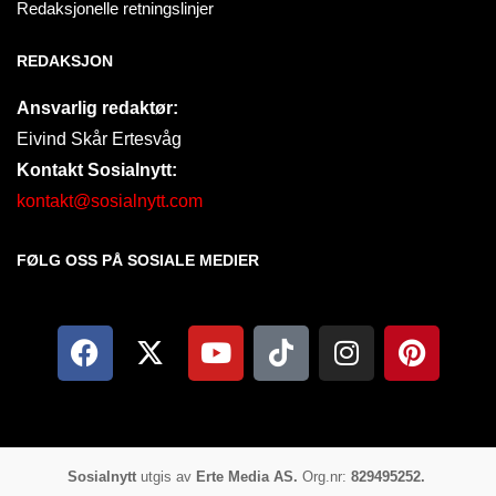
Redaksjonelle retningslinjer
REDAKSJON
Ansvarlig redaktør:
Eivind Skår Ertesvåg
Kontakt Sosialnytt:
kontakt@sosialnytt.com
FØLG OSS PÅ SOSIALE MEDIER​
Sosialnytt
utgis av
Erte Media AS.
Org.nr:
829495252.