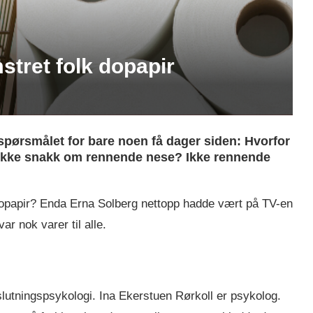
stret folk dopapir
pørsmålet for bare noen få dager siden: Hvorfor
t ikke snakk om rennende nese? Ikke rennende
 dopapir? Enda Erna Solberg nettopp hadde vært på TV-en
ar nok varer til alle.
utningspsykologi. Ina Ekerstuen Rørkoll er psykolog.