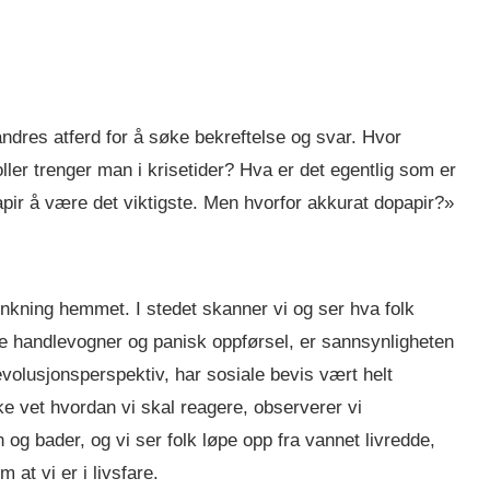
ndres atferd for å søke bekreftelse og svar. Hvor
er trenger man i krisetider? Hva er det egentlig som er
apir å være det viktigste. Men hvorfor akkurat dopapir?»
tenkning hemmet. I stedet skanner vi og ser hva folk
te handlevogner og panisk oppførsel, er sannsynligheten
evolusjonsperspektiv, har sosiale bevis vært helt
ke vet hvordan vi skal reagere, observerer vi
n og bader, og vi ser folk løpe opp fra vannet livredde,
 at vi er i livsfare.