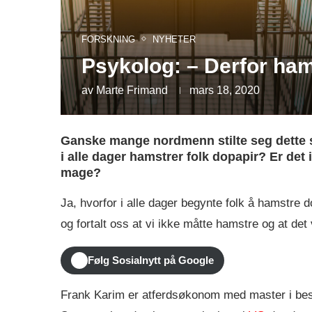
FORSKNING
NYHETER
Psykolog: – Derfor ham
av
Marte Frimand
mars 18, 2020
Ganske mange nordmenn stilte seg dette s
i alle dager hamstrer folk dopapir? Er de
mage?
Ja, hvorfor i alle dager begynte folk å hamstre
og fortalt oss at vi ikke måtte hamstre og at det v
Følg Sosialnytt på Google
Frank Karim er atferdsøkonom med master i besl