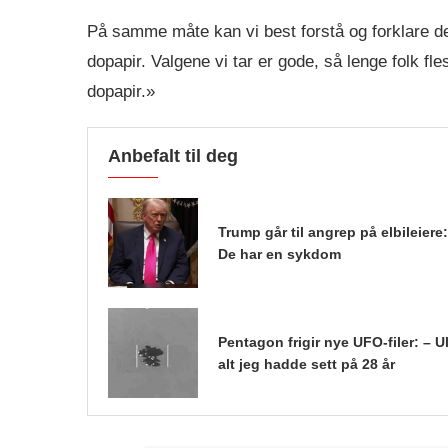
På samme måte kan vi best forstå og forklare d
dopapir. Valgene vi tar er gode, så lenge folk fl
dopapir.»
Anbefalt til deg
Trump går til angrep på elbileiere:
De har en sykdom
Pentagon frigir nye UFO-filer: – Ul
alt jeg hadde sett på 28 år