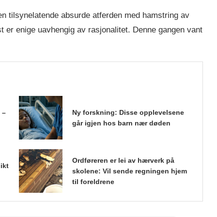
en tilsynelatende absurde atferden med hamstring av
est er enige uavhengig av rasjonalitet. Denne gangen vant
 –
Ny forskning: Disse opplevelsene
går igjen hos barn nær døden
Ordføreren er lei av hærverk på
ikt
skolene: Vil sende regningen hjem
til foreldrene