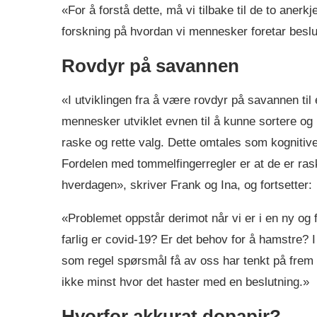
«For å forstå dette, må vi tilbake til de to an
forskning på hvordan vi mennesker foretar beslut
Rovdyr på savannen
«I utviklingen fra å være rovdyr på savannen til 
mennesker utviklet evnen til å kunne sortere og
raske og rette valg. Dette omtales som kognitive
Fordelen med tommelfingerregler er at de er rask
hverdagen», skriver Frank og Ina, og fortsetter:
«Problemet oppstår derimot når vi er i en ny o
farlig er covid-19? Er det behov for å hamstre? I 
som regel spørsmål få av oss har tenkt på frem 
ikke minst hvor det haster med en beslutning.»
Hvorfor akkurat dopapir?