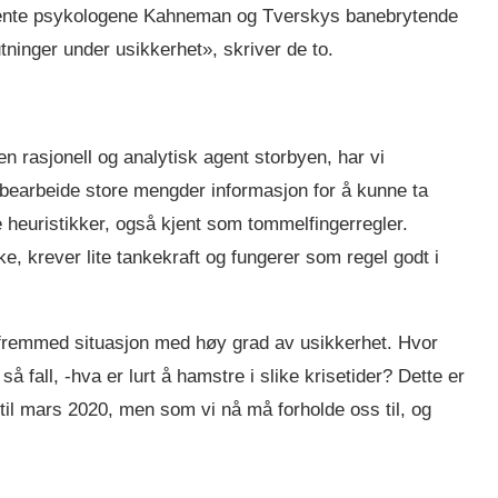
erkjente psykologene Kahneman og Tverskys banebrytende
ninger under usikkerhet», skriver de to.
en rasjonell og analytisk agent storbyen, har vi
 bearbeide store mengder informasjon for å kunne ta
 heuristikker, også kjent som tommelfingerregler.
e, krever lite tankekraft og fungerer som regel godt i
g fremmed situasjon med høy grad av usikkerhet. Hvor
så fall, -hva er lurt å hamstre i slike krisetider? Dette er
til mars 2020, men som vi nå må forholde oss til, og