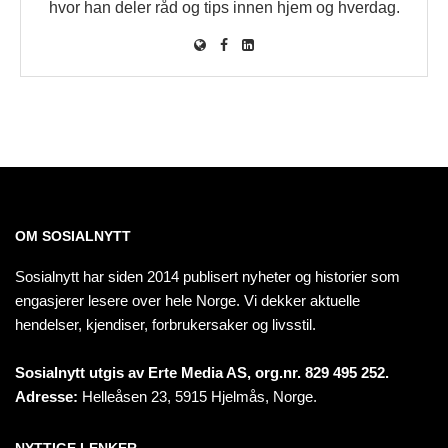
hvor han deler råd og tips innen hjem og hverdag.
OM SOSIALNYTT
Sosialnytt har siden 2014 publisert nyheter og historier som
engasjerer lesere over hele Norge. Vi dekker aktuelle
hendelser, kjendiser, forbrukersaker og livsstil.
Sosialnytt utgis av Erte Media AS, org.nr. 829 495 252.
Adresse:
Helleåsen 23, 5915 Hjelmås, Norge.