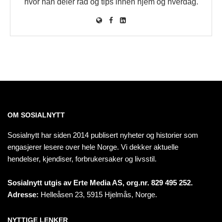
hvor han deler råd og tips innen hjem og hverdag.
OM SOSIALNYTT
Sosialnytt har siden 2014 publisert nyheter og historier som
engasjerer lesere over hele Norge. Vi dekker aktuelle
hendelser, kjendiser, forbrukersaker og livsstil.
Sosialnytt utgis av Erte Media AS, org.nr. 829 495 252.
Adresse:
Helleåsen 23, 5915 Hjelmås, Norge.
NYTTIGE LENKER