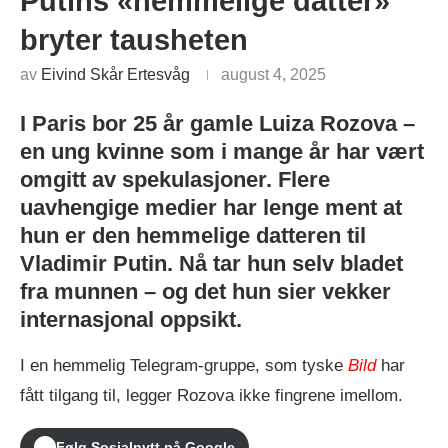
Putins «hemmelige datter»
bryter tausheten
av
Eivind Skår Ertesvåg
august 4, 2025
I Paris bor 25 år gamle Luiza Rozova –
en ung kvinne som i mange år har vært
omgitt av spekulasjoner. Flere
uavhengige medier har lenge ment at
hun er den hemmelige datteren til
Vladimir Putin. Nå tar hun selv bladet
fra munnen – og det hun sier vekker
internasjonal oppsikt.
I en hemmelig Telegram-gruppe, som tyske
Bild
har
fått tilgang til, legger Rozova ikke fingrene imellom.
Følg Sosialnytt på Google