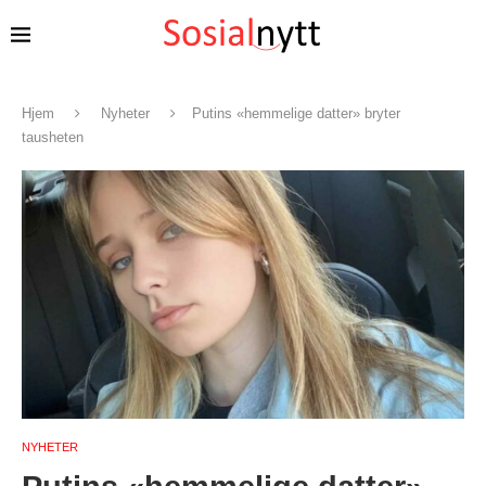
Hjem
Nyheter
Putins «hemmelige datter» bryter
tausheten
NYHETER