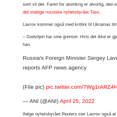
som vil det. Faren for atomkrig er alvorlig, den
det statlige russiske nyhetsbyrået Tass
.
Lavrov kommer også med kritikk til Ukrainas til
– Godviljen har sine grenser. Hvis det ikke er gj
han.
Russia's Foreign Minister Sergey Lavro
reports AFP news agency
(File pic)
pic.twitter.com/7Wg1rARZ4
— ANI (@ANI)
April 25, 2022
Ifølge nyhetsbyrået Reuters sier Lavrov også at