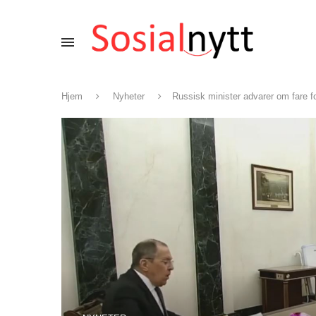
Hjem
Nyheter
Russisk minister advarer om fare for