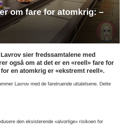
er om fare for atomkrig: –
 Lavrov sier fredssamtalene med
er også om at det er en «reell» fare for
 for en atomkrig er «ekstremt reell».
kommer Lavrov med de faretruende uttalelsene. Dette
edusere den eksisterende «alvorlige» risikoen for