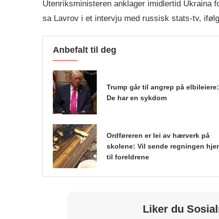
Utenriksministeren anklager imidlertid Ukraina f
sa Lavrov i et intervju med russisk stats-tv, iføl
Anbefalt til deg
Trump går til angrep på elbileiere:
De har en sykdom
Ordføreren er lei av hærverk på
skolene: Vil sende regningen hje
til foreldrene
Liker du Sosial