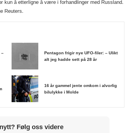
or kun å etterligne å være i forhandlinger med Russland.
ge Reuters.
 –
Pentagon frigir nye UFO-filer: – Ulikt
alt jeg hadde sett på 28 år
16 år gammel jente omkom i alvorlig
m
bilulykke i Molde
nytt? Følg oss videre