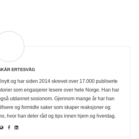
 SKÅR ERTESVÅG
lnytt og har siden 2014 skrevet over 17.000 publiserte
historier som engasjerer lesere over hele Norge. Han har
også utdannet sosionom. Gjennom mange år har han
tifisere og formidle saker som skaper reaksjoner og
no, hvor han deler råd og tips innen hjem og hverdag.