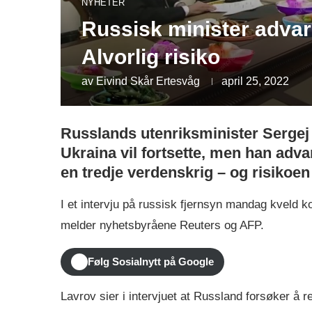
NYHETER
Russisk minister advar
Alvorlig risiko
av
Eivind Skår Ertesvåg
april 25, 2022
Russlands utenriksminister Sergej
Ukraina vil fortsette, men han advar
en tredje verdenskrig – og risikoen
I et intervju på russisk fjernsyn mandag kveld 
melder nyhetsbyråene Reuters og AFP.
Følg Sosialnytt på Google
Lavrov sier i intervjuet at Russland forsøker å r