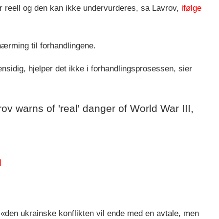
 er reell og den kan ikke undervurderes, sa Lavrov,
ifølge
nærming til forhandlingene.
ensidig, hjelper det ikke i forhandlingsprosessen, sier
v warns of 'real' danger of World War III,
H
 «den ukrainske konflikten vil ende med en avtale, men