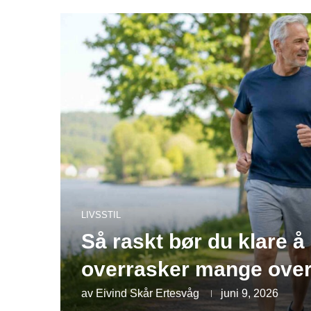
LIVSSTIL
Så raskt bør du klare å 
overrasker mange over
av
Eivind Skår Ertesvåg
juni 9, 2026