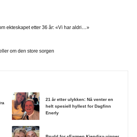
om ekteskapet etter 36 år: «Vi har aldri…»
teller om den store sorgen
21 år etter ulykken: Nå venter en
fra
helt spesiell hyllest for Dagfinn
Enerly
Brudd for «Farmen Kjendis»-vinner