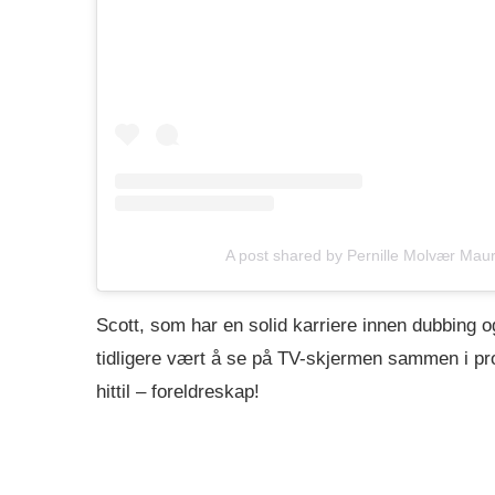
A post shared by Pernille Molvær Mau
Scott, som har en solid karriere innen dubbing o
tidligere vært å se på TV-skjermen sammen i pro
hittil – foreldreskap!