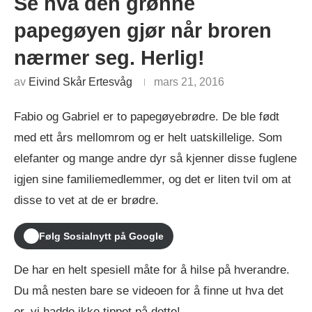
Se hva den grønne
papegøyen gjør når broren
nærmer seg. Herlig!
av
Eivind Skår Ertesvåg
mars 21, 2016
Fabio og Gabriel er to papegøyebrødre. De ble født
med ett års mellomrom og er helt uatskillelige. Som
elefanter og mange andre dyr så kjenner disse fuglene
igjen sine familiemedlemmer, og det er liten tvil om at
disse to vet at de er brødre.
Følg Sosialnytt på Google
De har en helt spesiell måte for å hilse på hverandre.
Du må nesten bare se videoen for å finne ut hva det
er, vi hadde ikke tippet på dette!