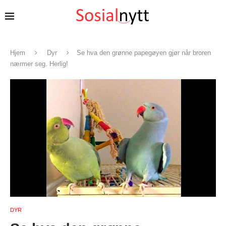
Hjem
Dyr
Se hva den grønne papegøyen gjør når broren
nærmer seg. Herlig!
DYR