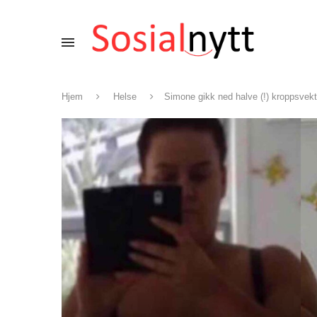
Hjem
Helse
Simone gikk ned halve (!) kroppsvek