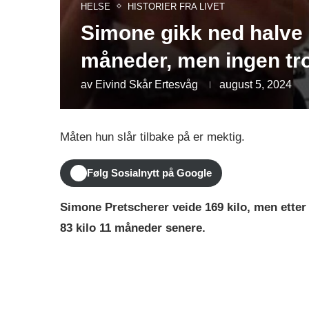
HELSE
HISTORIER FRA LIVET
Simone gikk ned halve 
måneder, men ingen tr
av
Eivind Skår Ertesvåg
august 5, 2024
Måten hun slår tilbake på er mektig.
Følg Sosialnytt på Google
Simone Pretscherer veide 169 kilo, men etter å
83 kilo 11 måneder senere.