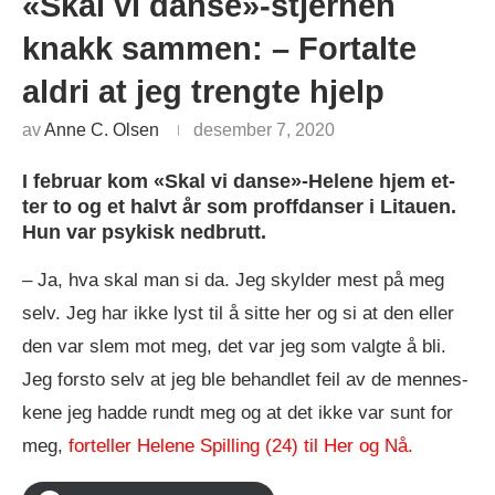
«Skal vi danse»-stjernen
knakk sammen: – Fortalte
aldri at jeg trengte hjelp
av
Anne C. Olsen
desember 7, 2020
I feb­ruar kom «Skal vi danse»-Helene hjem et­
ter to og et halvt år som proff­dan­ser i Li­tau­en.
Hun var psy­kisk ned­brutt.
– Ja, hva skal man si da. Jeg skyl­der mest på meg
selv. Jeg har ikke lyst til å sit­te her og si at den el­ler
den var slem mot meg, det var jeg som valg­te å bli.
Jeg for­sto selv at jeg ble be­hand­let feil av de men­nes­
ke­ne jeg had­de rundt meg og at det ikke var sunt for
meg,
for­tel­ler He­le­ne Spilling (24) til Her og Nå.