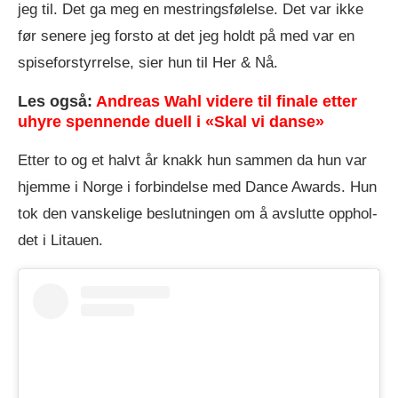
jeg til. Det ga meg en mest­rings­fø­lel­se. Det var ikke
før se­ne­re jeg for­sto at det jeg holdt på med var en
spi­se­for­styr­rel­se, sier hun til Her & Nå.
Les også:
Andreas Wahl videre til finale etter
uhyre spennende duell i «Skal vi danse»
Etter to og et halvt år knakk hun sammen da hun var
hjemme i Norge i forbindelse med Dance Awards. Hun
tok den vanskelige beslutningen om å av­slut­te opp­hol­
det i Li­tau­en.