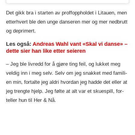
Det gikk bra i starten av proffoppholdet i Litauen, men
etterhvert ble den unge danseren mer og mer nedbrutt
og deprimert.
Les også:
Andreas Wahl vant «Skal vi danse» –
dette sier han like etter seieren
– Jeg ble liv­redd for å gjø­re ting feil, og luk­ket meg
vel­dig inn i meg selv. Selv om jeg snak­ket med fa­mi­li­
en min, for­tal­te jeg ald­ri hvor­dan jeg had­de det el­ler at
jeg treng­te hjelp. Jeg føl­te at alt var et skue­spill, for­
tel­ler hun til Her & Nå.