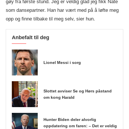
gøy fra før­s­te stund. Jeg er vel­dig glad jeg fikk Nate
som dan­se­part­ner. Han har vært med på å løf­te meg
opp og finne til­ba­ke til meg selv, sier hun.
Anbefalt til deg
Lionel Messi i sorg
Slottet avviser Se og Hørs påstand
om kong Harald
Hunter Biden deler alvorlig
oppdatering om faren: – Det er veldig