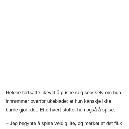
Helene fortsatte likevel å pushe seg selv selv om hun
innrømmer overfor ukebladet at hun kanskje ikke
burde gjort det. Etterhvert sluttet hun også å spise.
– Jeg be­gyn­te å spi­se vel­dig lite, og mer­ket at det fikk