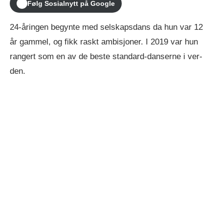
Følg Sosialnytt på Google
24-åringen be­gyn­te med sel­skaps­dans da hun var 12
år gam­mel, og fikk raskt ambisjoner. I 2019 var hun
ran­gert som en av de beste stan­dard-danser­ne i ver­
den.